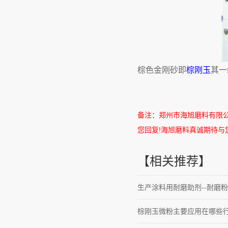
棕色金刚砂即
棕刚玉
其一
备注：郑州市海旭磨料有限
您回复
!
海旭磨料真诚期待与
【相关推荐】
生产涂料用耐磨助剂--耐磨粉
棕刚玉微粉主要应用在哪些