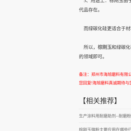
5、用途上：棕刚玉由于
代品存在。
而绿碳化硅更适合于材
所以，
棕刚玉
和绿碳化
的领域即可。
备注：郑州市海旭磨料有限
您回复
!
海旭磨料真诚期待与
【相关推荐】
生产涂料用耐磨助剂--耐磨粉
棕刚玉微粉主要应用在哪些