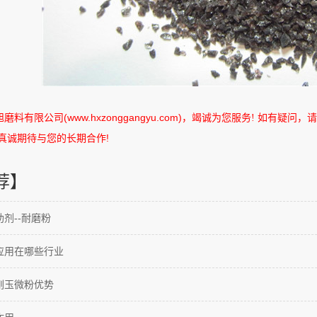
旭磨料有限公司
(www.hxzonggangyu.com)
，竭诚为您服务
如有疑问，请
!
真诚期待与您的长期合作
!
荐】
剂--耐磨粉
应用在哪些行业
刚玉微粉优势