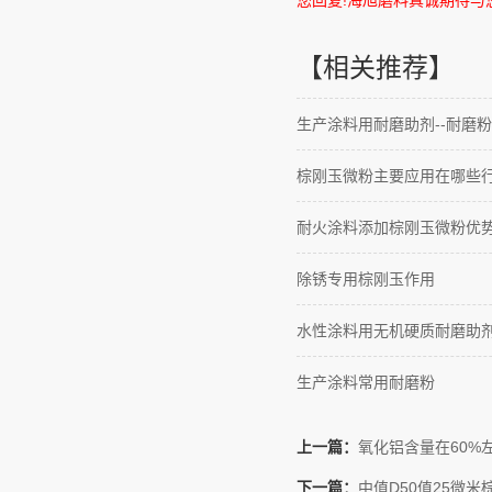
您回复
!
海旭磨料真诚期待与
【相关推荐】
生产涂料用耐磨助剂--耐磨粉
棕刚玉微粉主要应用在哪些
耐火涂料添加棕刚玉微粉优
除锈专用棕刚玉作用
水性涂料用无机硬质耐磨助
生产涂料常用耐磨粉
上一篇：
氧化铝含量在60%
下一篇：
中值D50值25微