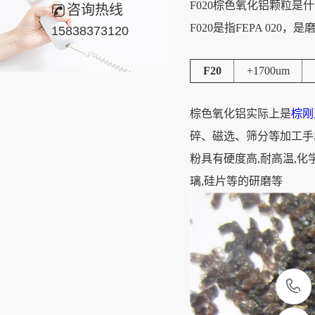
F020棕色氧化铝颗粒是
咨询热线
F020是指FEPA 0
15838373120
F20
+1700um
棕色氧化铝实际上是
棕刚
碎、磁选、筛分等加工手
粉具有硬度高,耐高温,化
璃,硅片等的研磨等