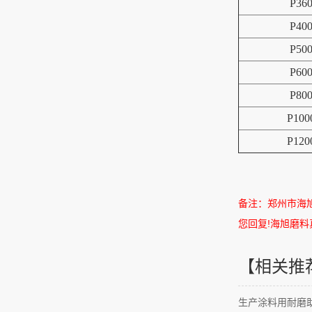
P36
P40
P50
P60
P80
P100
P120
备注：郑州市海
您回复
!
海旭磨料
【相关推
生产涂料用耐磨助