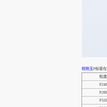
棕刚玉
P标是
粒度
P24
P28
P32