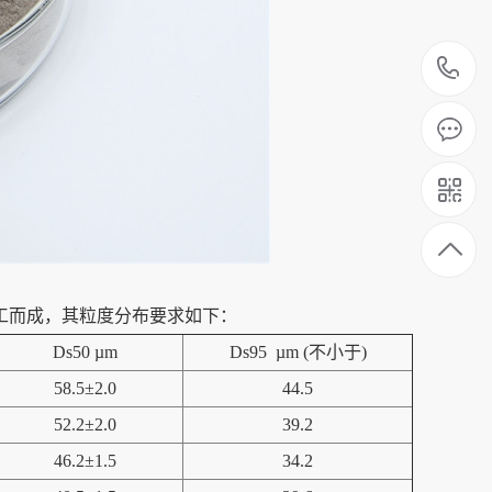
1
工而成，其粒度分布要求如下：
Ds50 µm
Ds95 µm (不小于)
58.5±2.0
44.5
52.2±2.0
39.2
46.2±1.5
34.2