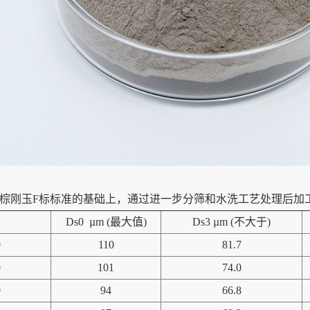
在棕刚玉F标标准的基础上，通过进一步分筛和水洗工艺处理后加
Ds0 µm (最大值)
Ds3 µm (不大于)
0
110
81.7
0
101
74.0
0
94
66.8