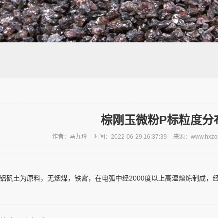
棕刚玉微粉P标粒度分
作者：马九玲
时间：2022-06-29 16:37:39
来源：www.hxzon
铝矾土为原料，无烟煤，铁霄，在电弧中经2000度以上高温熔炼制成，
..