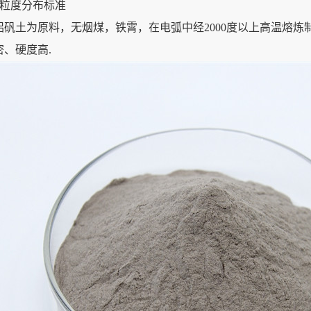
粒度分布标准
铝矾土为原料，无烟煤，铁霄，在电弧中经2000度以上高温熔炼
、硬度高.