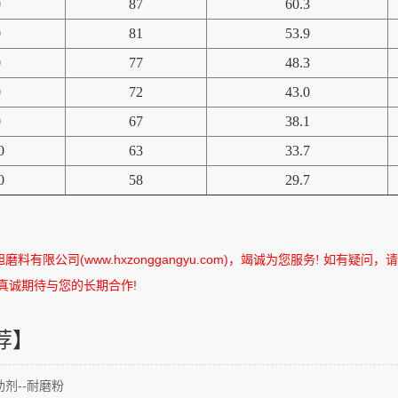
0
87
60.3
0
81
53.9
0
77
48.3
0
72
43.0
0
67
38.1
0
63
33.7
0
58
29.7
旭磨料有限公司
(www.hxzonggangyu.com)
，竭诚为您服务
如有疑问，请
!
真诚期待与您的长期合作
!
荐】
剂--耐磨粉