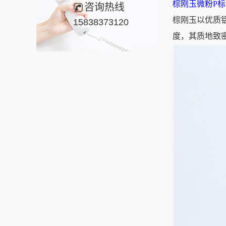
棕刚玉微粉P标
咨询热线
棕刚玉以优质
15838373120
度，其质地致密