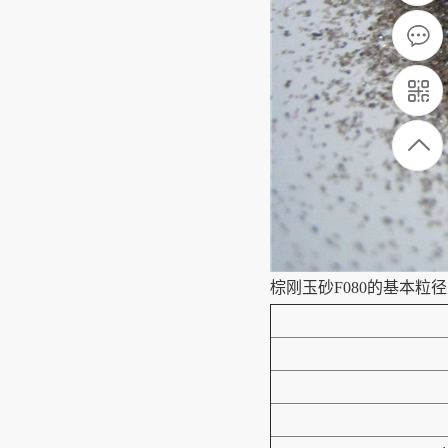
棕刚玉砂F080的基本粒径