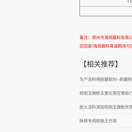
+
备注：郑州市海旭磨料有限
您回复
!
海旭磨料真诚期待与
【相关推荐】
生产涂料用耐磨助剂--耐磨粉
棕刚玉微粉主要应用在哪些
耐火涂料添加棕刚玉微粉优
除锈专用棕刚玉作用