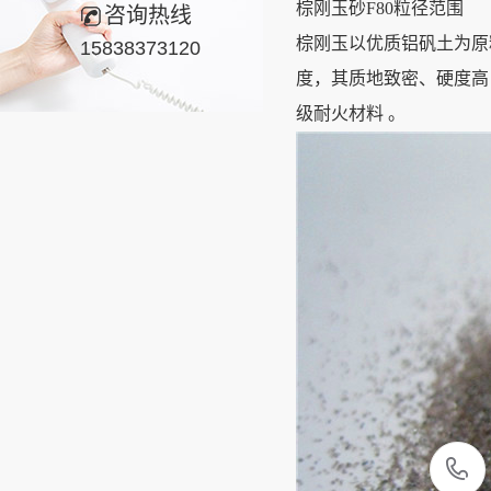
棕刚玉砂F80粒径范围
咨询热线
棕刚玉以优质铝矾土为原
15838373120
度，其质地致密、硬度高
级耐火材料 。