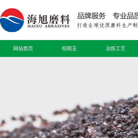
网站首页
棕刚玉
冶炼工艺