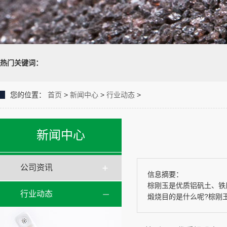
热门关键词：
您的位置：
首页
>
新闻中心
>
行业动态
>
新闻中心
公司资讯
信息摘要：
棕刚玉是优质铝矾土、铁
行业动态
煅烧目的是什么呢?棕刚玉