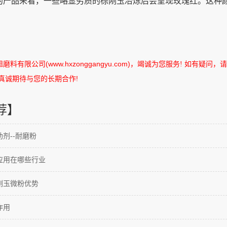
的产品来看，一些略显劣质的棕刚玉冶炼后会呈现玫瑰红。这种
旭磨料有限公司
(www.hxzonggangyu.com)
，竭诚为您服务
如有疑问，请
!
真诚期待与您的长期合作
!
荐】
剂--耐磨粉
应用在哪些行业
刚玉微粉优势
作用