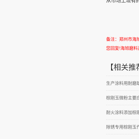
从市场上现有
备注：郑州市海
您回复
!
海旭磨料
【相关推
生产涂料用耐磨助
棕刚玉微粉主要
耐火涂料添加棕
除锈专用棕刚玉