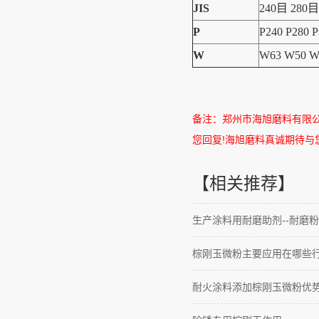
JIS
240目 280目
P
P240 P280 P
W
W63 W50 W
备注：郑州市海旭磨料有限
您回复
!
海旭磨料真诚期待与
【相关推荐】
生产涂料用耐磨助剂--耐磨粉
棕刚玉微粉主要应用在哪些
耐火涂料添加棕刚玉微粉优