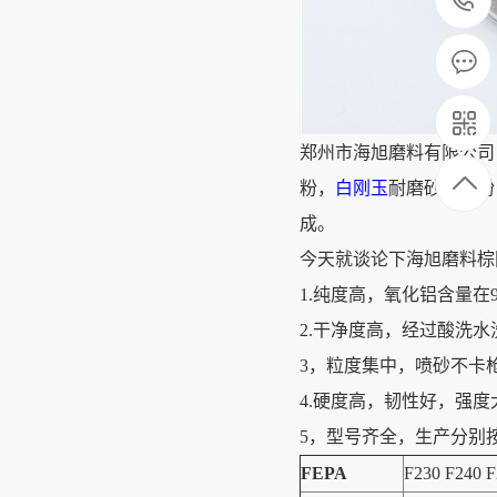
郑州市海旭磨料有限公司
粉，
白刚玉
耐磨砂耐磨粉
成。
今天就谈论下海旭磨料棕
1.纯度高，氧化铝含量在9
2.干净度高，经过酸洗
3，粒度集中，喷砂不卡
4.硬度高，韧性好，强
5，型号齐全，生产分别按照
FEPA
F230 F240 F