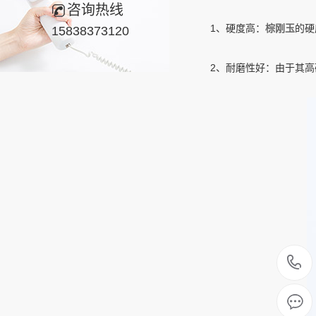
咨询热线
‌1、硬度‌高：
棕刚玉
的硬
15838373120
‌2、耐磨性‌好：由于其