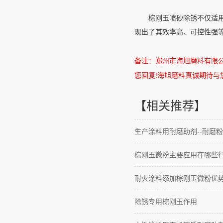
棕刚玉喷砂除锈不仅适用于
现出了其效率高、可控性强
备注：郑州市海旭磨料有限
您回复
!
海旭磨料真诚期待与
【相关推荐】
生产涂料用耐磨助剂--耐磨粉
棕刚玉微粉主要应用在哪些
耐火涂料添加棕刚玉微粉优
除锈专用棕刚玉作用