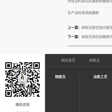
水性涂料用无机硬质耐磨助
生产涂料常用耐磨粉
上一篇：
棕刚玉粉在抛光蜡
下一篇：
棕刚玉用在研磨膏
网站首页
棕刚玉
棕刚玉
冶炼工艺
微信咨询