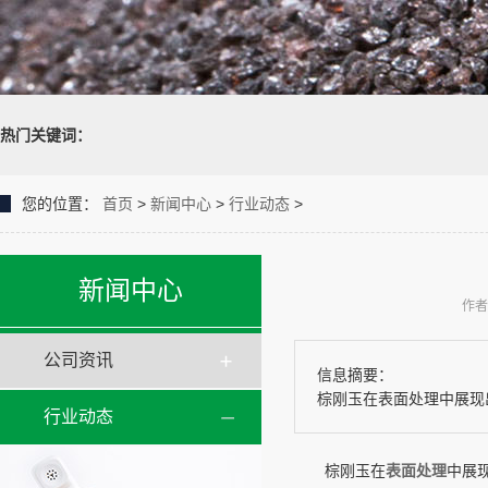
热门关键词：
您的位置：
首页
>
新闻中心
>
行业动态
>
新闻中心
作者
公司资讯
信息摘要：
棕刚玉在表面处理中展现
行业动态
棕刚玉在
表面处理
中展