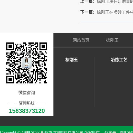
上一篇：
棕刚玉用在研磨膏
下一篇：
棕刚玉在喷砂工件
网站首页
棕刚玉
棕刚玉
冶炼工艺
微信咨询
咨询热线
15838373120
Copyright © 1999-2032 郑州市海旭磨料有限公司 版权所有 备案号：
豫ICP备