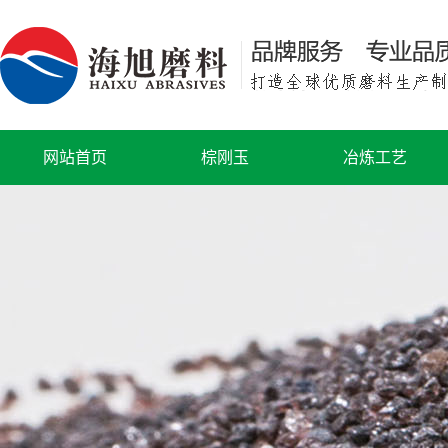
网站首页
棕刚玉
冶炼工艺