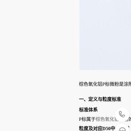
棕色氧化铝P标微粉是涂
一、定义与粒度标准
标准体系
P标属于
棕色氧化铝
微粉
粒度
及对应D50中值
范围