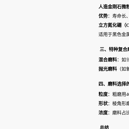
人造金刚石微
优势
‌：寿命长
立方氮化硼（C
适用于黑色金
三、特种复合
混合磨料
‌：如
抛光磨料
‌（
四、
磨料
选择
粒度
‌：粗磨用4
形状
‌：棱角形
浓度
‌：磨料占
总结