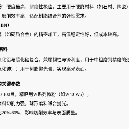
粉
‌：硬度最高，
耐磨
性极佳，主要用于硬脆材料（如石材、陶瓷）
、磨削效率高，适配树脂结合剂的弹性需求‌。
BN）
属（如硬质合金）的精密加工，高温稳定性好，但成本较高‌。
磨料
氧化铝
与碳化硅复合，兼顾韧性与锋利度，用于中粗磨到精磨的过
如氧化铈）：用于树脂抛光膏，实现高光表面‌。
的关键参数
0-100目，精磨用W系列微粉（如W40-W5）‌。
磨料切削力强，球形磨料适合抛光‌。
比20%-60%，影响切削效率与表面质量‌。