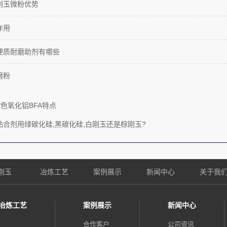
刚玉微粉优势
作用
硬质耐磨助剂有哪些
磨粉
色氧化铝BFA特点
粘合剂用绿碳化硅,黑碳化硅,白刚玉还是棕刚玉?
刚玉
冶炼工艺
案例展示
新闻中心
关于我
冶炼工艺
案例展示
新闻中心
合作客户
公司资讯