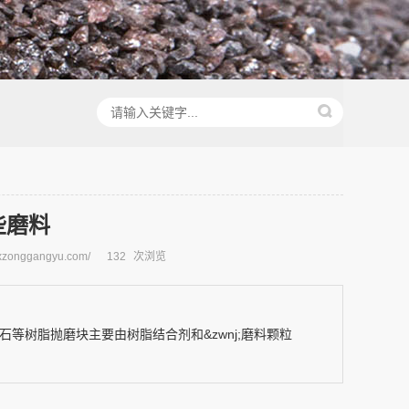
些磨料
xzonggangyu.com/
132
次浏览
等树脂抛磨块主要由树脂结合剂和&zwnj;磨料颗粒