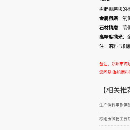
树脂抛磨块的核
金属粗磨
‌：氧
石材精磨
‌：碳
高精度抛光
‌
注：磨料与树
备注：郑州市海
您回复
!
海旭磨料
【相关推
生产涂料用耐磨助
棕刚玉微粉主要