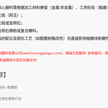
心磨料需根据‌加工材料硬度‌（金属/非金属）、‌工序阶段‌（粗磨/
化铝（刚玉）‌；
化硅或金刚石‌；
：金刚石微粉或复合磨料‌。
脂的配比及固化工艺（如酚醛树脂改性）也直接影响抛磨块耐磨性
旭磨料有限公司
(www.hxzonggangyu.com)
，竭诚为您服务
如有疑问，请
!
真诚期待与您的长期合作
!
荐】
剂--耐磨粉
应用在哪些行业