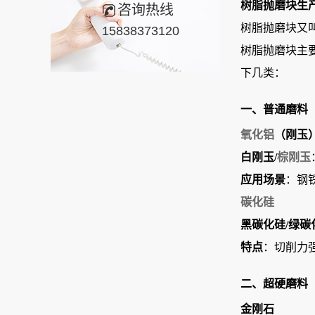
树脂
抛磨块
生
咨询热线
树脂抛磨块又
15838373120
树脂抛磨块主
下几类：
一、普通
磨料
氧化铝
（刚玉
白刚玉/
棕刚玉
应用场景
‌：
碳化硅
黑碳化硅/绿碳
特点
‌：切削力
二、超硬
磨料
金刚石