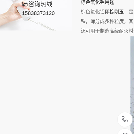
棕色氧化铝用途
咨询热线
棕色氧化铝
即棕刚玉，
是
15838373120
铁，筛分成多种粒度，其
还可用于制造高级耐火材