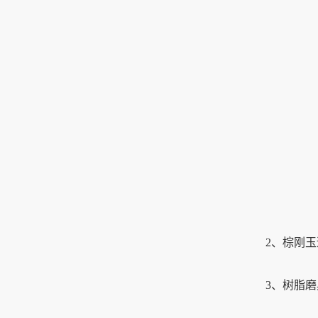
2、棕刚玉适
3、树脂磨具