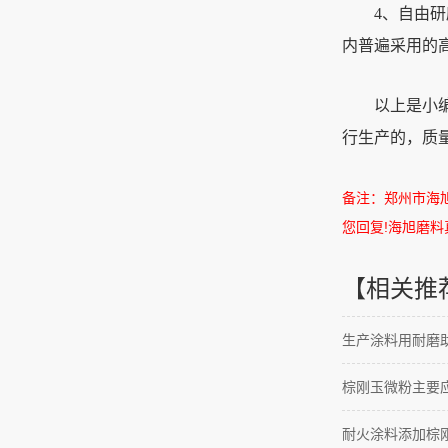
4、自由研磨
内普遍采用的
以上是小编介
行生产的，质
备注：郑州市海
您回复
!
海旭磨料
【相关推
生产涂料用耐磨助
棕刚玉微粉主要
耐火涂料添加棕