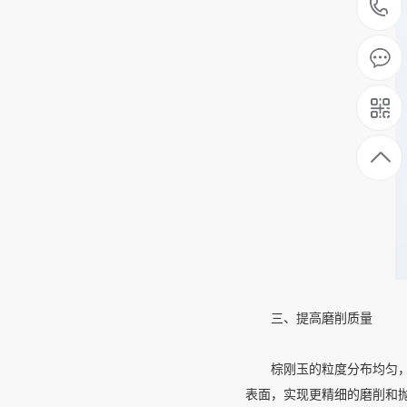
三、提高磨削质量
棕刚玉的粒度分布均匀，且
表面，实现更精细的磨削和