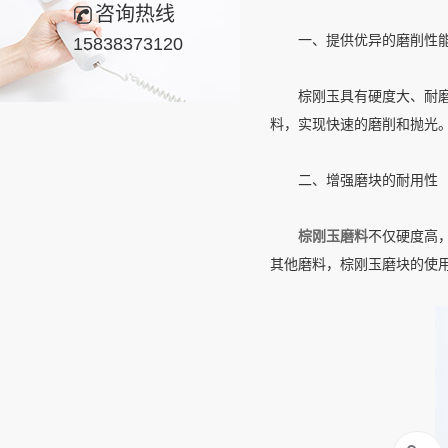
咨询热线
一、提供优异的磨削性
15838373120
棕刚玉具有硬度大、耐磨性
料，实现快速的磨削和抛光
二、增强磨块的耐用性
棕刚玉磨料
不仅硬度高
其他磨料，棕刚玉磨块的使