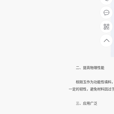
二、提高物理性能
棕刚玉作为功能性填料，还
一定的韧性，避免材料因过
三、应用广泛