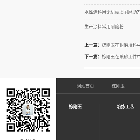
水性涂料用无机硬质耐磨助
生产涂料常用耐磨粉
上一篇：
棕刚玉在耐磨填料
下一篇：
棕刚玉在喷砂工件
网站首页
棕刚玉
棕刚玉
冶炼工艺