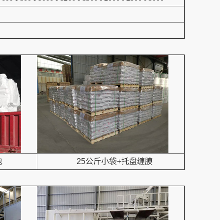
包
25公斤小袋+托盘缠膜