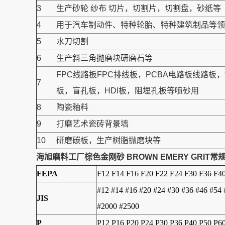
3
生产砂轮 纱布 切片，切割片，切割盘，砂纸等
4
用于汽车制动件、特种轮胎、特种建筑制品等领可
5
水刀切割
6
生产斜三角抛磨块研磨石等
FPC线路板FPC排线板，PCBA电路板线路
7
板，盲孔板，HDI板，阻埋孔板等喷砂用
8
陶瓷釉料
9
打磨艺术瓷砖背景墙
10
研磨碳板，生产树脂抛磨块等
海旭磨料工厂棕色金刚砂 BROWN EMERY GRIT
FEPA
F12 F14 F16 F20 F22 F24 F30 F36 F4
#12 #14 #16 #20 #24 #30 #36 #46 #54
JIS
#2000 #2500
P
P12 P16 P20 P24 P30 P36 P40 P50 P6