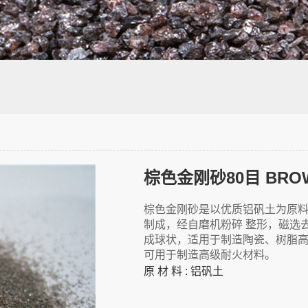
棕色金刚砂80目 BROWN
棕色金刚砂是以优质铝矾土为原料
制成，经自磨机粉碎 整形，磁选
成球状，适用于制造陶瓷、树脂
可用于制造高级耐火材料。
原 材 料 : 铝矾土