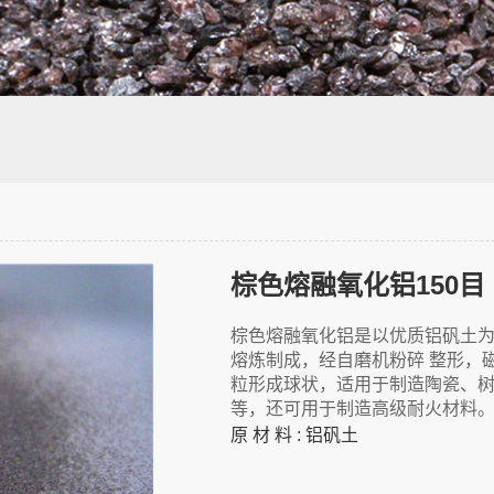
棕色熔融氧化铝150目 B
棕色熔融氧化铝是以优质铝矾土为
熔炼制成，经自磨机粉碎 整形，
粒形成球状，适用于制造陶瓷、
等，还可用于制造高级耐火材料
原 材 料 : 铝矾土