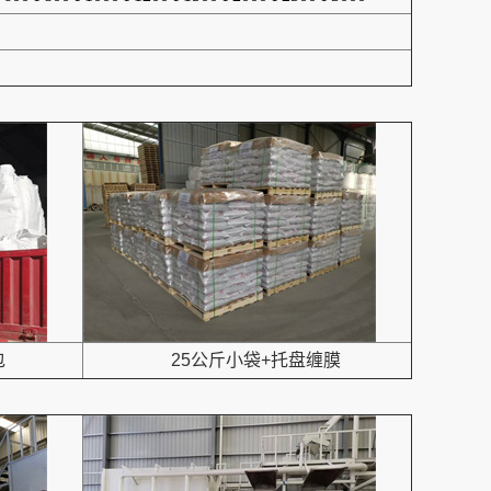
包
25公斤小袋+托盘缠膜