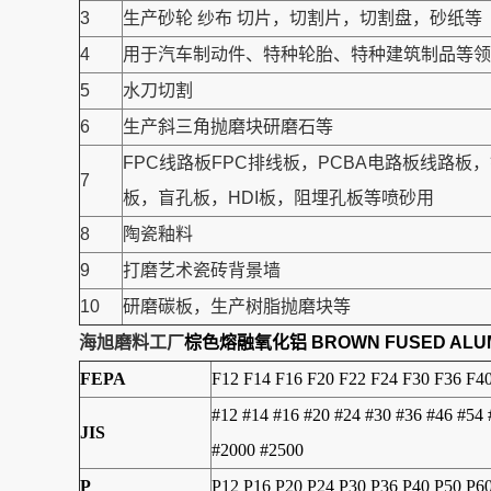
3
生产砂轮 纱布 切片，切割片，切割盘，砂纸等
4
用于汽车制动件、特种轮胎、特种建筑制品等领可
5
水刀切割
6
生产斜三角抛磨块研磨石等
FPC线路板FPC排线板，PCBA电路板线路
7
板，盲孔板，HDI板，阻埋孔板等喷砂用
8
陶瓷釉料
9
打磨艺术瓷砖背景墙
10
研磨碳板，生产树脂抛磨块等
海旭磨料工厂
棕色熔融氧化铝 BROWN FUSED ALU
FEPA
F12 F14 F16 F20 F22 F24 F30 F36 F4
#12 #14 #16 #20 #24 #30 #36 #46 #54
JIS
#2000 #2500
P
P12 P16 P20 P24 P30 P36 P40 P50 P6