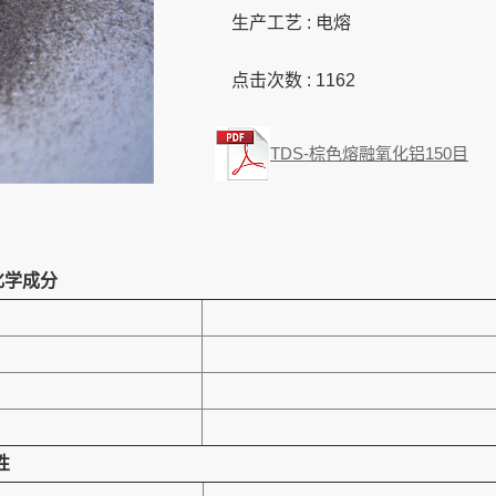
生产工艺 : 电熔
点击次数 :
1162
TDS-棕色熔融氧化铝150目
化学成分
性