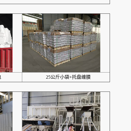
包
25公斤小袋+托盘缠膜