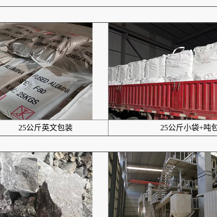
25公斤英文包装
25公斤小袋+吨