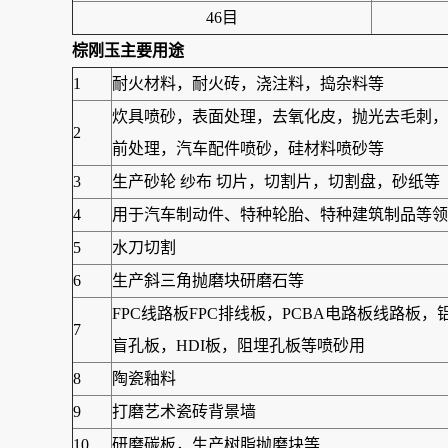
46目
棕刚玉
主要用途
1
耐火材料，耐火砖，浇注料，捣杂料等
炊具喷砂，表面处理，去氧化皮，抛光去毛刺，
2
前处理，汽车配件喷砂，硅材料喷砂等
3
生产砂轮 纱布 切片，切割片，切割盘，砂纸等
4
用于汽车制动件、特种轮胎、特种建筑制品等领可
5
水刀切割
6
生产斜三角抛磨块研磨石等
FPC线路板FPC排线板，PCBA电路板线路
7
盲孔板，HDI板，阻埋孔板等喷砂用
8
陶瓷釉料
9
打磨艺术瓷砖背景墙
10
研磨碳板，生产树脂抛磨块等