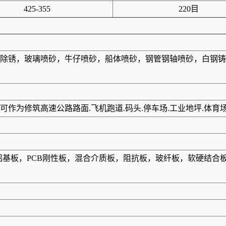
425-355
220目
除锈，玻璃喷砂，牛仔喷砂，船体喷砂，钢管钢轴喷砂，白钢铸
作为修筑高速公路路面.飞机跑道.码头.停车场.工业地坪.体育
板，铝基板，PCB刚性板，混合介质板，阻抗板，玻纤板，软硬结