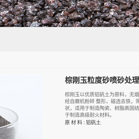
棕刚玉粒度砂喷砂处
棕刚玉以优质铝矾土为原料，无烟
经自磨机粉碎 整形，磁选去铁，
状，适用于制造陶瓷、树脂高固
于制造高级耐火材料。
原 材 料 : 铝矾土