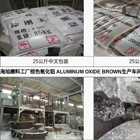
25公斤中文包装
25公
海旭磨料工厂
棕色氧化铝 ALUMINUM OXIDE BROWN
生产车