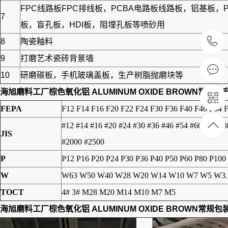
FPC线路板FPC排线板，PCBA电路板线路板，铝基
7
板，盲孔板，HDI板，阻埋孔板等喷砂用
8
陶瓷釉料
9
打磨艺术瓷砖背景墙
10
研磨碳板，手机玻璃盖板，生产树脂抛磨块等
海旭磨料工厂
棕色氧化铝 ALUMINUM OXIDE BROWN
常规生
FEPA
F12 F14 F16 F20 F22 F24 F30 F36 F40 F46 F54 
#12 #14 #16 #20 #24 #30 #36 #46 #54 #60 #70 #
JIS
#2000 #2500
P
P12 P16 P20 P24 P30 P36 P40 P50 P60 P80 P100
W
W63 W50 W40 W28 W20 W14 W10 W7 W5 W3.
TOCT
4# 3# M28 M20 M14 M10 M7 M5
海旭磨料工厂
棕色氧化铝 ALUMINUM OXIDE BROWN
常规包