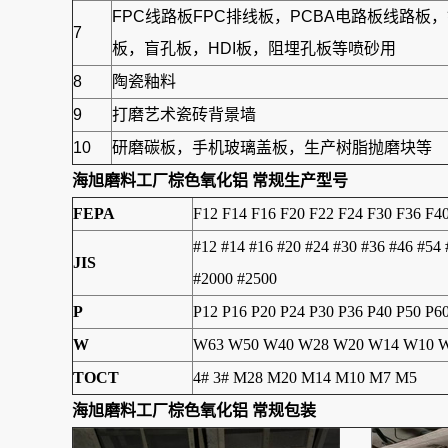
FPC线路板FPC排线板，PCBA电路板线路
7
板，盲孔板，HDI板，阻埋孔板等喷砂用
8
陶瓷釉料
9
打磨艺术瓷砖背景墙
10
研磨碳板，手机玻璃盖板，生产树脂抛磨块等
海旭磨料工厂
棕色氧化铝
常规生产型号
FEPA
F12 F14 F16 F20 F22 F24 F30 F36 F4
#12 #14 #16 #20 #24 #30 #36 #46 #54
JIS
#2000 #2500
P
P12 P16 P20 P24 P30 P36 P40 P50 P6
W
W63 W50 W40 W28 W20 W14 W10 W
TOCT
4# 3# M28 M20 M14 M10 M7 M5
海旭磨料工厂
棕色氧化铝
常规包装