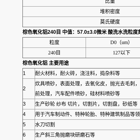
比重
堆积密度
莫氏硬度
棕色氧化铝240目 中值：57.0±3.0微米 酸洗水洗粒
粒度
D0（um）
240目
127以下
棕色氧化铝
主要用途
1
耐火材料，耐火砖，浇注料，捣杂料等
炊具喷砂，表面处理，去氧化皮，抛光去毛刺，
2
前处理，汽车配件喷砂，硅材料喷砂等
3
生产砂轮 纱布 切片，切割片，切割盘，砂纸等
4
用于汽车制动件、特种轮胎、特种建筑制品等领可
5
水刀切割
6
生产斜三角抛磨块研磨石等