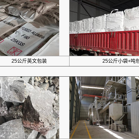
25公斤英文包装
25公斤小袋+吨