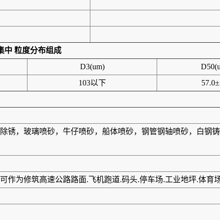
度集中
粒度分布组成
D3(um)
D50(
103以下
57.0±
除锈，玻璃喷砂，牛仔喷砂，船体喷砂，钢管钢轴喷砂，白钢铸
作为修筑高速公路路面.飞机跑道.码头.停车场.工业地坪.体育