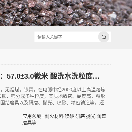
棕色氧化铝240目 中值：57.0±3.0微米 酸洗水洗粒度集中
，无烟煤，铁霄，在电弧中经2000度以上高温熔炼
去铁，筛分成多种粒度，其质地致密、硬度高，粒形
高固结磨具以及研磨、抛光、喷砂、精密铸造等，还
应用领域 : 耐火材料 喷砂 研磨 抛光 陶瓷
磨具等