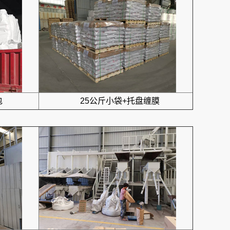
包
25公斤小袋+托盘缠膜