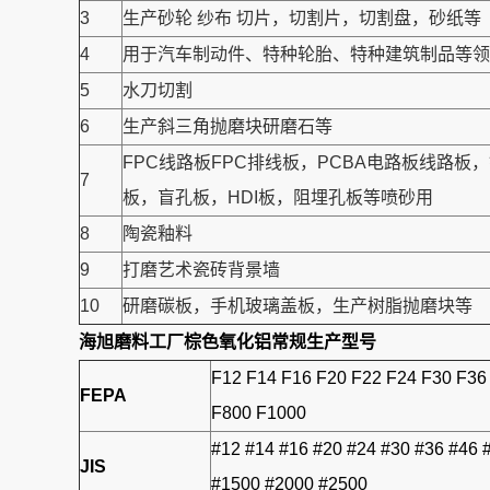
3
生产砂轮 纱布 切片，切割片，切割盘，砂纸等
4
用于汽车制动件、特种轮胎、特种建筑制品等领可
5
水刀切割
6
生产斜三角抛磨块研磨石等
FPC线路板FPC排线板，PCBA电路板线路
7
板，盲孔板，HDI板，阻埋孔板等喷砂用
8
陶瓷釉料
9
打磨艺术瓷砖背景墙
10
研磨碳板，手机玻璃盖板，生产树脂抛磨块等
海旭磨料工厂
棕色氧化铝
常规生产型号
F12 F14 F16 F20 F22 F24 F30 F36
FEPA
F800 F1000
#12 #14 #16 #20 #24 #30 #36 #46 
JIS
#1500 #2000 #2500