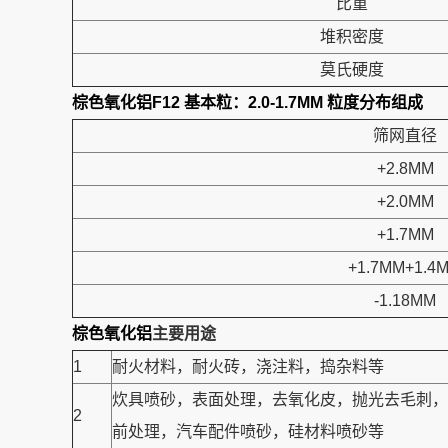
比重
堆积密度
莫氏硬度
棕色氧化铝F12 基本粒：2.0-1.7MM
粒度分布组成
筛网直径
+2.8MM
+2.0MM
+1.7MM
+1.7MM+1.4
-1.18MM
棕色氧化铝
主要用途
1
耐火材料，耐火砖，浇注料，捣杂料等
炊具喷砂，表面处理，去氧化皮，抛光去毛刺，
2
前处理，汽车配件喷砂，硅材料喷砂等