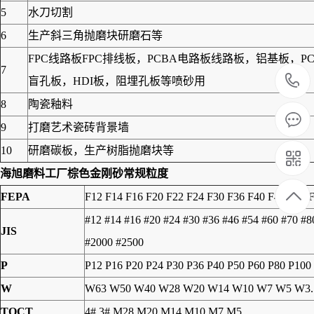
5
水刀切割
6
生产斜三角抛磨块研磨石等
FPC线路板FPC排线板，PCBA电路板线路板，铝基板
7
盲孔板，HDI板，阻埋孔板等喷砂用
8
陶瓷釉料
9
打磨艺术瓷砖背景墙
10
研磨碳板，生产树脂抛磨块等
海旭磨料工厂
棕色金刚砂
常规粒度
FEPA
F12 F14 F16 F20 F22 F24 F30 F36 F40 F46 F54 
#12 #14 #16 #20 #24 #30 #36 #46 #54 #60 #70 #
JIS
#2000 #2500
P
P12 P16 P20 P24 P30 P36 P40 P50 P60 P80 P100
W
W63 W50 W40 W28 W20 W14 W10 W7 W5 W3.
TOCT
4# 3# M28 M20 M14 M10 M7 M5