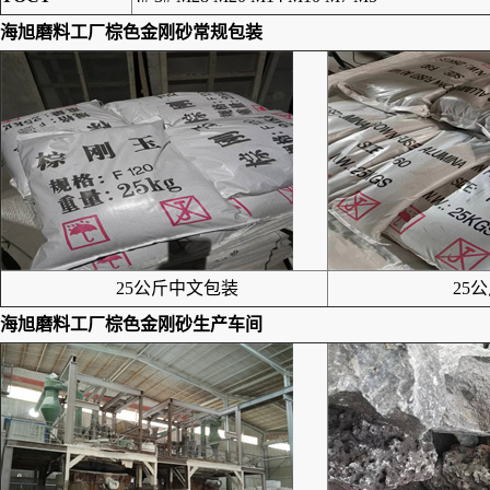
海旭磨料工厂
棕色金刚砂
常规包装
25公斤中文包装
25公
海旭磨料工厂
棕色金刚砂
生产车间