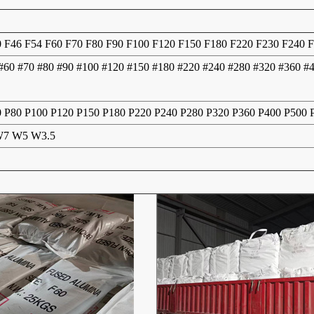
0 F46 F54 F60 F70 F80 F90 F100 F120 F150 F180 F220 F230 F240 
 #60 #70 #80 #90 #100 #120 #150 #180 #220 #240 #280 #320 #360 #
0 P80 P100 P120 P150 P180 P220 P240 P280 P320 P360 P400 P500
7 W5 W3.5