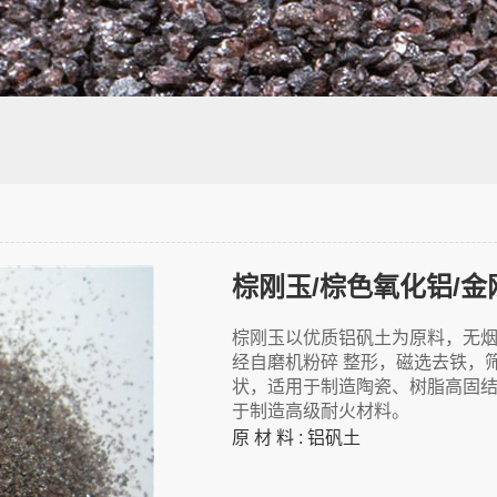
棕刚玉/棕色氧化铝/
棕刚玉以优质铝矾土为原料，无烟
经自磨机粉碎 整形，磁选去铁，
状，适用于制造陶瓷、树脂高固
于制造高级耐火材料。
原 材 料 : 铝矾土