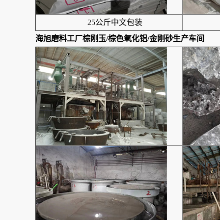
25公斤中文包装
海旭磨料工厂
棕刚玉/棕色氧化铝/金刚砂
生产
车间