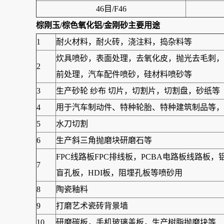
46目/F46
棕刚玉/棕色氧化铝/金刚砂
主要用途
1
耐火材料，耐火砖，浇注料，捣杂料等
炊具喷砂，表面处理，去氧化皮，抛光去毛刺，
2
前处理，汽车配件喷砂，硅材料喷砂等
3
生产砂轮 纱布 切片，切割片，切割盘，砂纸等
4
用于汽车制动件、特种轮胎、特种建筑制品等，另
5
水刀切割
6
生产斜三角抛磨块研磨石等
FPC线路板FPC排线板，PCBA电路板线路
7
盲孔板，HDI板，阻埋孔板等喷砂用
8
陶瓷釉料
9
打磨艺术瓷砖背景墙
10
研磨碳板，手机玻璃盖板，生产树脂抛磨块等