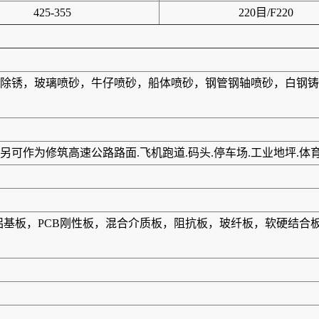
425-355
220目/F220
除锈，玻璃喷砂，牛仔喷砂，船体喷砂，钢管钢轴喷砂，白钢铸
可作为修筑高速公路路面.飞机跑道.码头.停车场.工业地坪.体
板，铝基板，PCB刚性板，混合介质板，阻抗板，玻纤板，软硬结