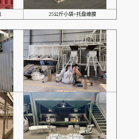
包
25公斤小袋+托盘缠膜