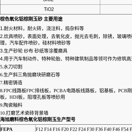
TiO2
棕色氧化铝棕刚玉砂 主要用途
1.耐火材料，耐火砖，浇注料，捣杂料等
2.炊具喷砂，表面处理，去氧化皮，抛光去毛刺，除锈，玻璃
理，汽车配件喷砂，硅材料喷砂等
3.生产砂轮 纱布 砂纸等涂覆磨具
4.用于汽车制动件、特种轮胎、特种建筑制品等领可作为修筑高速
5.水刀切割
6.生产斜三角抛磨块研磨石等
7.精密铸造
8.
FPC线路板FPC排线板，PCBA电路板线路板，铝基板，P
板，HDI板，阻埋孔板等喷砂用
9.陶瓷釉料
10.打磨艺术瓷砖背景墙
海旭磨料棕色氧化铝棕刚玉生产型号
FEPA
F12 F14 F16 F20 F22 F24 F30 F36 F40 F46 F54 