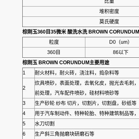
比重
堆积密度
莫氏硬度
棕刚玉360目35微米 酸洗水洗 BROWN CORUNDU
粒度
D0（um）
360目
86以下
棕刚玉 BROWN CORUNDUM
主要用途
1
耐火材料，耐火砖，浇注料，捣杂料等
炊具喷砂，表面处理，去氧化皮，抛光去毛刺，
2
前处理，汽车配件喷砂，硅材料喷砂等
3
生产砂轮 纱布 切片，切割片，切割盘，砂纸等
4
用于汽车制动件、特种轮胎、特种建筑制品等，另
5
水刀切割
6
生产斜三角抛磨块研磨石等