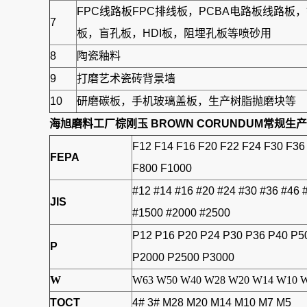
FPC线路板FPC排线板，PCBA电路板线路
7
板，盲孔板，HDI板，阻埋孔板等喷砂用
8
陶瓷釉料
9
打磨艺术瓷砖背景墙
10
研磨碳板，手机玻璃盖板，生产树脂抛磨块等
海旭磨料工厂
棕刚玉 BROWN CORUNDUM
常规生产
F12 F14 F16 F20 F22 F24 F30 F36
FEPA
F800 F1000
#12 #14 #16 #20 #24 #30 #36 #46 
JIS
#1500 #2000 #2500
P12 P16 P20 P24 P30 P36 P40 P5
P
P2000 P2500 P3000
W
W63 W50 W40 W28 W20 W14 W10 W
TOCT
4# 3# M28 M20 M14 M10 M7 M5