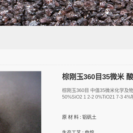
棕刚玉360目35微米 酸
棕刚玉360目 中值35微米化学及物理特
50%SiO2 1 2-2 0%TiO21 7-3 
原 材 料 : 铝矾土
生产工艺 : 电熔