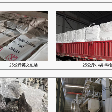
25公斤英文包装
25公斤小袋+吨