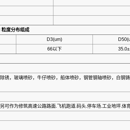
M
粒度分布组成
D3(um)
D50(
66以下
35.0±
除锈，玻璃喷砂，牛仔喷砂，船体喷砂，钢管钢轴喷砂，白钢铸
可作为修筑高速公路路面.飞机跑道.码头.停车场.工业地坪.体