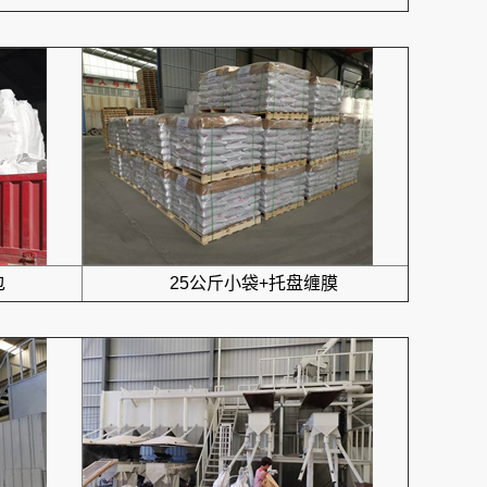
包
25公斤小袋+托盘缠膜