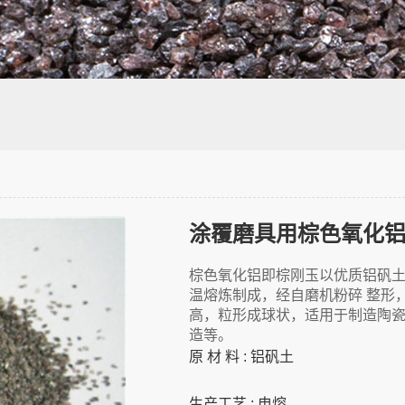
涂覆磨具用棕色氧化铝P砂
棕色氧化铝即棕刚玉以优质铝矾土
温熔炼制成，经自磨机粉碎 整形
高，粒形成球状，适用于制造陶
造等。
原 材 料 : 铝矾土
生产工艺 : 电熔