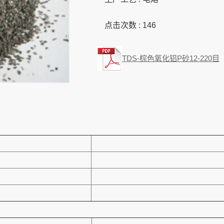
点击次数 :
146
TDS-棕色氧化铝P砂12-220目