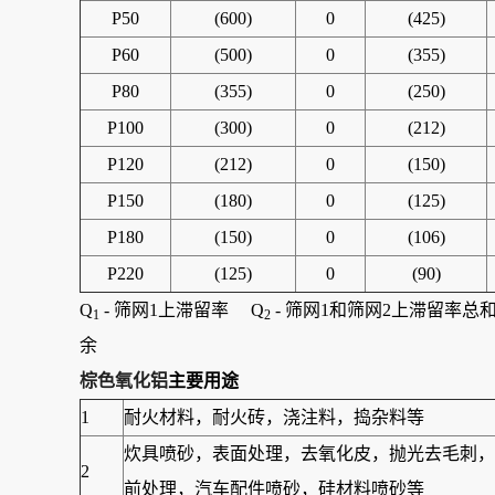
P50
(600)
0
(425)
P60
(500)
0
(355)
P80
(355)
0
(250)
P100
(300)
0
(212)
P120
(212)
0
(150)
P150
(180)
0
(125)
P180
(150)
0
(106)
P220
(125)
0
(90)
Q
- 筛网1上滞留率 Q
- 筛网1和筛网2上滞留率总和
1
2
余
棕色氧化铝
主要用途
1
耐火材料，耐火砖，浇注料，捣杂料等
炊具喷砂，表面处理，去氧化皮，抛光去毛刺，
2
前处理，汽车配件喷砂，硅材料喷砂等