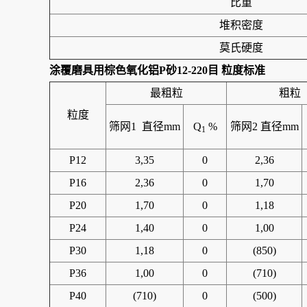
比重
堆积密度
莫氏硬度
涂覆磨具用棕色氧化铝P砂12-220目
粒度标准
最粗粒
粗粒
粒度
筛网1 直径mm
Q
%
筛网2 直径mm
1
P12
3,35
0
2,36
P16
2,36
0
1,70
P20
1,70
0
1,18
P24
1,40
0
1,00
P30
1,18
0
(850)
P36
1,00
0
(710)
P40
(710)
0
(500)