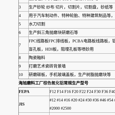
3
生产砂轮 纱布 切片，切割片，切割盘，砂纸等
4
用于汽车制动件、特种轮胎、特种建筑制品等，另
5
水刀切割
6
生产斜三角抛磨块研磨石等
FPC线路板FPC排线板，PCBA电路板线路
7
盲孔板，HDI板，阻埋孔板等喷砂用
8
陶瓷釉料
9
打磨艺术瓷砖背景墙
10
研磨碳板，手机玻璃盖板，生产树脂抛磨块等
海旭磨料工厂
棕色氧化铝
常规生产型号
FEPA
F12 F14 F16 F20 F22 F24 F30 F36 F4
#12 #14 #16 #20 #24 #30 #36 #46 #54
JIS
#2000 #2500