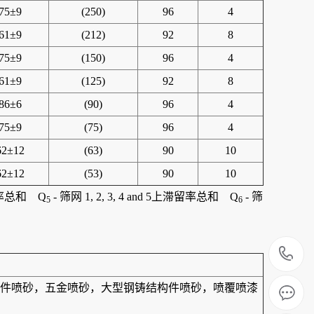
75±9
(250)
96
4
61±9
(212)
92
8
75±9
(150)
96
4
61±9
(125)
92
8
86±6
(90)
96
4
75±9
(75)
96
4
62±12
(63)
90
10
62±12
(53)
90
10
滞留率总和 Q
- 筛网 1, 2, 3, 4 and 5上滞留率总和 Q
- 筛
5
6
1
件喷砂，五金喷砂，大型钢铸结构件喷砂，喷覆喷漆