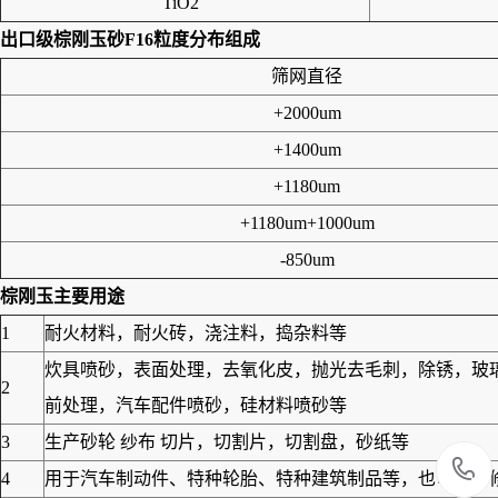
TiO2
出口级棕刚玉砂F16
粒度分布组成
筛网直径
+2000um
+1400um
+1180um
+1180um+1000um
-850um
棕刚玉
主要用途
1
耐火材料，耐火砖，浇注料，捣杂料等
炊具喷砂，表面处理，去氧化皮，抛光去毛刺，除锈，玻
2
前处理，汽车配件喷砂，硅材料喷砂等
3
生产砂轮 纱布 切片，切割片，切割盘，砂纸等
4
用于汽车制动件、特种轮胎、特种建筑制品等，也可作为修筑