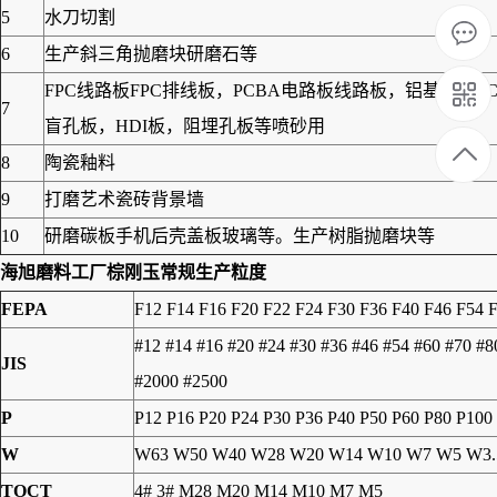
5
水刀切割
6
生产斜三角抛磨块研磨石等
FPC线路板FPC排线板，PCBA电路板线路板，铝基板
7
盲孔板，HDI板，阻埋孔板等喷砂用
8
陶瓷釉料
9
打磨艺术瓷砖背景墙
10
研磨碳板手机后壳盖板玻璃等。生产树脂抛磨块等
海旭磨料工厂
棕刚玉
常规生产粒度
FEPA
F12 F14 F16 F20 F22 F24 F30 F36 F40 F46 F54 
#12 #14 #16 #20 #24 #30 #36 #46 #54 #60 #70 #
JIS
#2000 #2500
P
P12 P16 P20 P24 P30 P36 P40 P50 P60 P80 P100
W
W63 W50 W40 W28 W20 W14 W10 W7 W5 W3.
TOCT
4# 3# M28 M20 M14 M10 M7 M5