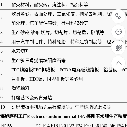
1
耐火材料，耐火砖，浇注料，捣杂料等
炊具喷砂，表面处理，去氧化皮，抛光去毛刺，除锈，玻
2
前处理，汽车配件喷砂，硅材料喷砂等
3
生产砂轮 纱布 切片，切割片，切割盘，砂纸等
4
用于汽车制动件、特种轮胎、特种建筑制品等，也可作为修筑
5
水刀切割
6
生产斜三角抛磨块研磨石等
FPC线路板FPC排线板，PCBA电路板线路板，铝基板
7
盲孔板，HDI板，阻埋孔板等喷砂用
8
陶瓷釉料
9
打磨艺术瓷砖背景墙
10
研磨碳板手机后壳盖板玻璃等。生产树脂抛磨块等
海旭磨料工厂
Electrocorundum normal 14A 棕刚玉常规生产粒度
FEPA
F12 F14 F16 F20 F22 F24 F30 F36 F40 F46 F54 