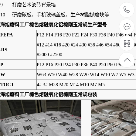
9
打磨艺术瓷砖背景墙
10
研磨碳板，手机玻璃盖板，生产树脂抛磨块等
海旭磨料工厂
棕色熔融氧化铝棕刚玉
常规生产型号
FEPA
F12 F14 F16 F20 F22 F24 F30 F36 F40 F46 F54 
#12 #14 #16 #20 #24 #30 #36 #46 #54 #60 #70 #
JIS
#2000 #2500
P
P12 P16 P20 P24 P30 P36 P40 P50 P60 P80 P100
W
W63 W50 W40 W28 W20 W14 W10 W7 W5 W3.
TOCT
4# 3# M28 M20 M14 M10 M7 M5
海旭磨料工厂
棕色熔融氧化铝棕刚玉
常规包装