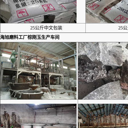
25公斤中文包装
25公
海旭磨料工厂
棕刚玉
生产车间