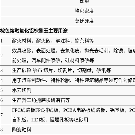
比重
堆积密度
莫氏硬度
棕色熔融氧化铝棕刚玉
主要用途
1
耐火材料，耐火砖，浇注料，捣杂料等
炊具喷砂，表面处理，去氧化皮，抛光去毛刺，除锈，玻
2
前处理，汽车配件喷砂，硅材料喷砂等
3
生产砂轮 纱布 切片，切割片，切割盘，砂纸等
4
用于汽车制动件、特种轮胎、特种建筑制品等领可作为修筑高
5
水刀切割
6
生产斜三角抛磨块研磨石等
FPC线路板FPC排线板，PCBA电路板线路板，铝基板
7
盲孔板，HDI板，阻埋孔板等喷砂用
8
陶瓷釉料