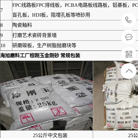
FPC线路板FPC排线板，PCBA电路板线路板，铝基板
7
盲孔板，HDI板，阻埋孔板等喷砂用
8
陶瓷釉料
9
打磨艺术瓷砖背景墙
10
研磨碳板，生产树脂抛磨块等
海旭磨料工厂棕刚玉金刚砂
常规包装
25公斤中文包装
25公