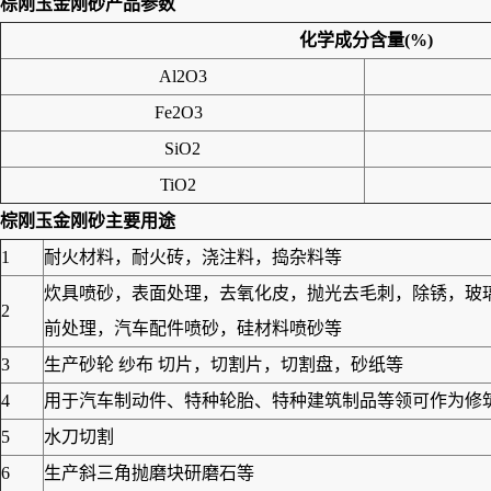
棕刚玉金刚砂
产品参数
化学成分含量
(%)
Al2O3
Fe2O3
SiO2
TiO2
棕刚玉金刚砂
主要用途
1
耐火材料，耐火砖，浇注料，捣杂料等
炊具喷砂，表面处理，去氧化皮，抛光去毛刺，除锈，玻
2
前处理，汽车配件喷砂，硅材料喷砂等
3
生产砂轮 纱布 切片，切割片，切割盘，砂纸等
4
用于汽车制动件、特种轮胎、特种建筑制品等领可作为修筑高
5
水刀切割
6
生产斜三角抛磨块研磨石等