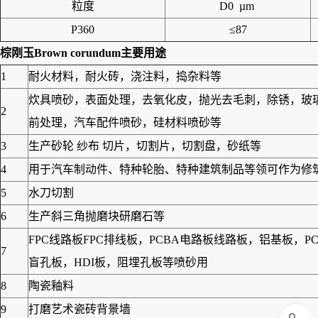
粒度
D0 µm
P360
≤87
棕刚玉Brown corundum
主要用途
1
耐火材料，耐火砖，浇注料，捣杂料等
炊具喷砂，表面处理，去氧化皮，抛光去毛刺，除锈，玻
2
前处理，汽车配件喷砂，硅材料喷砂等
3
生产砂轮 纱布 切片，切割片，切割盘，砂纸等
4
用于汽车制动件、特种轮胎、特种建筑制品等领可作为修筑高
5
水刀切割
6
生产斜三角抛磨块研磨石等
FPC线路板FPC排线板，PCBA电路板线路板，铝基板
7
盲孔板，HDI板，阻埋孔板等喷砂用
8
陶瓷釉料
9
打磨艺术瓷砖背景墙