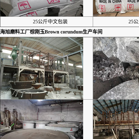
25公斤中文包装
25公
海旭磨料工厂
棕刚玉Brown corundum
生产车间