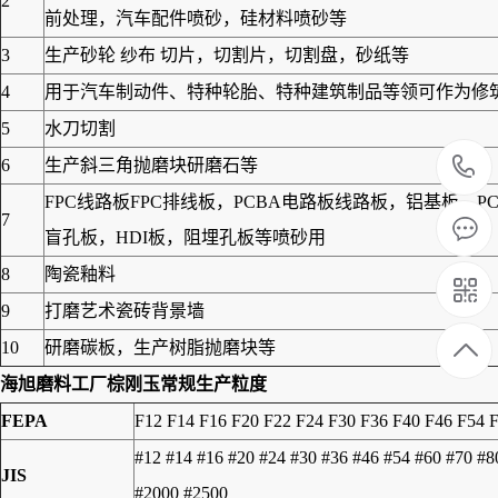
2
前处理，汽车配件喷砂，硅材料喷砂等
3
生产砂轮 纱布 切片，切割片，切割盘，砂纸等
4
用于汽车制动件、特种轮胎、特种建筑制品等领可作为修筑高
5
水刀切割
6
生产斜三角抛磨块研磨石等
FPC线路板FPC排线板，PCBA电路板线路板，铝基板
7
盲孔板，HDI板，阻埋孔板等喷砂用
8
陶瓷釉料
9
打磨艺术瓷砖背景墙
10
研磨碳板，生产树脂抛磨块等
海旭磨料工厂
棕刚玉
常规生产粒度
FEPA
F12 F14 F16 F20 F22 F24 F30 F36 F40 F46 F54 
#12 #14 #16 #20 #24 #30 #36 #46 #54 #60 #70 #
JIS
#2000 #2500