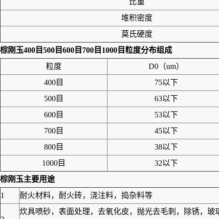
比重
堆积密度
莫氏硬度
棕刚玉400目500目600目700目1000目粒度分布组成
粒度
D0（um）
400目
75以下
500目
63以下
600目
53以下
700目
45以下
800目
38以下
1000目
32以下
棕刚玉
主要用途
1
耐火材料，耐火砖，浇注料，捣杂料等
炊具喷砂，表面处理，去氧化皮，抛光去毛刺，除锈，玻