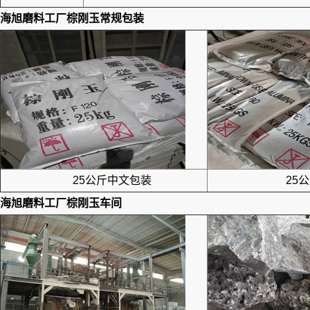
海旭磨料工厂
棕刚玉
常规包装
25公斤中文包装
25公
海旭磨料工厂
棕刚玉
车间