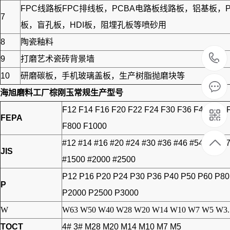
FPC线路板FPC排线板，PCBA电路板线路板，铝基
7
板，盲孔板，HDI板，阻埋孔板等喷砂用
8
陶瓷釉料
9
打磨艺术瓷砖背景墙
10
研磨碳板，手机玻璃盖板，生产树脂抛磨块等
海旭磨料工厂
棕刚玉
常规生产型号
F12 F14 F16 F20 F22 F24 F30 F36 F40 F46 
FEPA
F800 F1000
#12 #14 #16 #20 #24 #30 #36 #46 #54 #60 #
JIS
#1500 #2000 #2500
P12 P16 P20 P24 P30 P36 P40 P50 P60 P8
P
P2000 P2500 P3000
W
W63 W50 W40 W28 W20 W14 W10 W7 W5 W3.
TOCT
4# 3# M28 M20 M14 M10 M7 M5