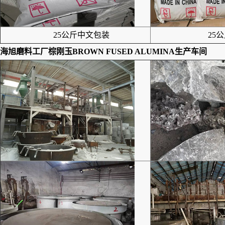
25公斤中文包装
25公
海旭磨料工厂
棕刚玉BROWN FUSED ALUMINA
生产车间