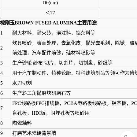
D0(um)
＜77
棕刚玉BROWN FUSED ALUMINA
主要用途
1
耐火材料，耐火砖，浇注料，捣杂料等
炊具喷砂，表面处理，去氧化皮，抛光去毛刺，除锈，玻
2
前处理，汽车配件喷砂，硅材料喷砂等
3
生产砂轮 纱布 切片，切割片，切割盘，砂纸等
4
用于汽车制动件、特种轮胎、特种建筑制品等领可作为修筑高
5
水刀切割
6
生产斜三角抛磨块研磨石等
FPC线路板FPC排线板，PCBA电路板线路板，铝基板
7
盲孔板，HDI板，阻埋孔板等喷砂用
8
陶瓷釉料
9
打磨艺术瓷砖背景墙