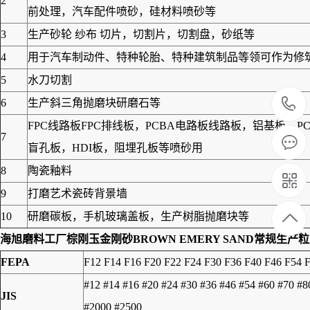
2
前处理，汽车配件喷砂，硅材料喷砂等
3
生产砂轮 纱布 切片，切割片，切割盘，砂纸等
4
用于汽车制动件、特种轮胎、特种建筑制品等领可作为修筑高
5
水刀切割
6
生产斜三角抛磨块研磨石等
FPC线路板FPC排线板，PCBA电路板线路板，铝基板
7
盲孔板，HDI板，阻埋孔板等喷砂用
8
陶瓷釉料
9
打磨艺术瓷砖背景墙
10
研磨碳板，手机玻璃盖板，生产树脂抛磨块等
海旭磨料工厂
棕刚玉金刚砂BROWN EMERY SAND
常规生产粒
FEPA
F12 F14 F16 F20 F22 F24 F30 F36 F40 F46 F54 
#12 #14 #16 #20 #24 #30 #36 #46 #54 #60 #70 #
JIS
#2000 #2500