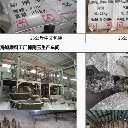
25公斤中文包装
25公
海旭磨料工厂
棕刚玉
生产车间