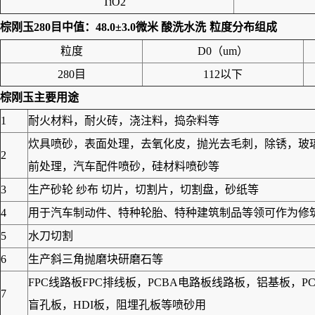
TiO2
棕刚玉280目中值：48.0±3.0微米 酸洗水洗
粒度分布组成
粒度
D0（um）
280目
112以下
棕刚玉
主要用途
1
耐火材料，耐火砖，浇注料，捣杂料等
炊具喷砂，表面处理，去氧化皮，抛光去毛刺，除锈，玻
2
前处理，汽车配件喷砂，硅材料喷砂等
3
生产砂轮 纱布 切片，切割片，切割盘，砂纸等
4
用于汽车制动件、特种轮胎、特种建筑制品等领可作为修筑高
5
水刀切割
6
生产斜三角抛磨块研磨石等
FPC线路板FPC排线板，PCBA电路板线路板，铝基板
7
盲孔板，HDI板，阻埋孔板等喷砂用