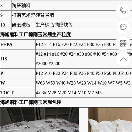
8
陶瓷釉料
9
打磨艺术瓷砖背景墙
10
研磨碳板，生产树脂抛磨块等
海旭磨料工厂
棕刚玉
常规生产粒度
FEPA
F12 F14 F16 F20 F22 F24 F30 F36 F40 F46 F54 
#12 #14 #16 #20 #24 #30 #36 #46 #54 #60 #70 #
JIS
#2000 #2500
P
P12 P16 P20 P24 P30 P36 P40 P50 P60 P80 P100
W
W63 W50 W40 W28 W20 W14 W10 W7 W5 W3.
TOCT
4# 3# M28 M20 M14 M10 M7 M5
海旭磨料工厂
棕刚玉
常规包装