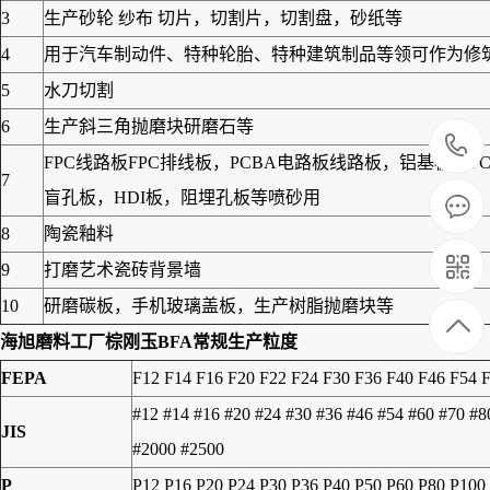
3
生产砂轮 纱布 切片，切割片，切割盘，砂纸等
4
用于汽车制动件、特种轮胎、特种建筑制品等领可作为修筑高
5
水刀切割
6
生产斜三角抛磨块研磨石等
FPC线路板FPC排线板，PCBA电路板线路板，铝基板
7
盲孔板，HDI板，阻埋孔板等喷砂用
8
陶瓷釉料
9
打磨艺术瓷砖背景墙
10
研磨碳板，手机玻璃盖板，生产树脂抛磨块等
海旭磨料工厂
棕刚玉BFA
常规生产粒度
FEPA
F12 F14 F16 F20 F22 F24 F30 F36 F40 F46 F54 
#12 #14 #16 #20 #24 #30 #36 #46 #54 #60 #70 #
JIS
#2000 #2500
P
P12 P16 P20 P24 P30 P36 P40 P50 P60 P80 P100