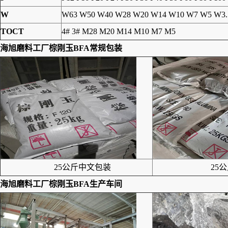
W
W63 W50 W40 W28 W20 W14 W10 W7 W5 W3.
TOCT
4# 3# M28 M20 M14 M10 M7 M5
海旭磨料工厂
棕刚玉BFA
常规包装
25公斤中文包装
25公
海旭磨料工厂
棕刚玉BFA
生产车间