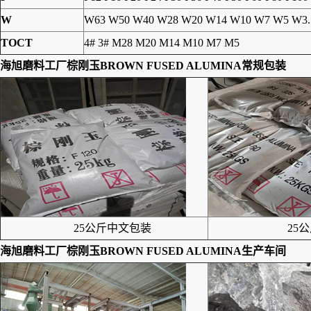
W
W63 W50 W40 W28 W20 W14 W10 W7 W5 W3.
TOCT
4# 3# M28 M20 M14 M10 M7 M5
海旭磨料工厂
棕刚玉BROWN FUSED ALUMINA
常规包装
25公斤中文包装
25公
海旭磨料工厂
棕刚玉BROWN FUSED ALUMINA
生产车间