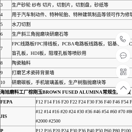
3
生产砂轮 纱布 切片，切割片，切割盘，砂纸等
4
用于汽车制动件、特种轮胎、特种建筑制品等领可作为修筑高
5
水刀切割
6
生产斜三角抛磨块研磨石等
FPC线路板FPC排线板，PCBA电路板线路板，铝基板
7
盲孔板，HDI板，阻埋孔板等喷砂用
8
陶瓷釉料
9
打磨艺术瓷砖背景墙
10
研磨碳板，手机玻璃盖板，生产树脂抛磨块等
海旭磨料工厂
棕刚玉BROWN FUSED ALUMINA
常规生产粒度
FEPA
F12 F14 F16 F20 F22 F24 F30 F36 F40 F46 F54 
#12 #14 #16 #20 #24 #30 #36 #46 #54 #60 #70 #
JIS
#2000 #2500
P
P12 P16 P20 P24 P30 P36 P40 P50 P60 P80 P100