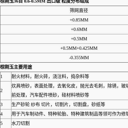
棕刚玉36目 0.6-0.5MM 出口级
粒度分布组成
筛网直径
+0.85MM
+0.6MM
+0.5MM
+0.5MM+0.425MM
-0.355MM
棕刚玉
主要用途
1
耐火材料，耐火砖，浇注料，捣杂料等
炊具喷砂，表面处理，去氧化皮，抛光去毛刺，除锈，玻
2
前处理，汽车配件喷砂，硅材料喷砂等
3
生产砂轮 纱布 切片，切割片，切割盘，砂纸等
4
用于汽车制动件、特种轮胎、特种建筑制品等领可作为修筑高
5
水刀切割