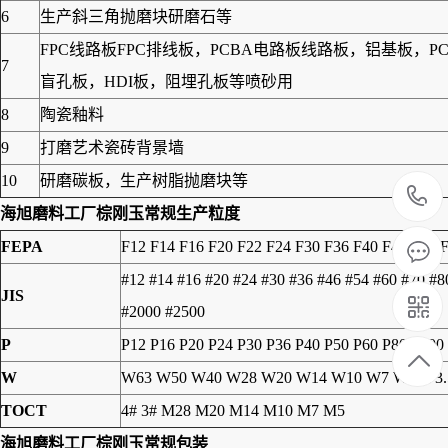
6
生产斜三角抛磨块研磨石等
FPC线路板FPC排线板，PCBA电路板线路板，铝基板
7
盲孔板，HDI板，阻埋孔板等喷砂用
8
陶瓷釉料
9
打磨艺术瓷砖背景墙
10
研磨碳板，生产树脂抛磨块等
海旭磨料工厂
棕刚玉
常规生产粒度
FEPA
F12 F14 F16 F20 F22 F24 F30 F36 F40 F46 F54 
#12 #14 #16 #20 #24 #30 #36 #46 #54 #60 #70 #
JIS
#2000 #2500
P
P12 P16 P20 P24 P30 P36 P40 P50 P60 P80 P100
W
W63 W50 W40 W28 W20 W14 W10 W7 W5 W3.
TOCT
4# 3# M28 M20 M14 M10 M7 M5
海旭磨料工厂
棕刚玉
常规包装