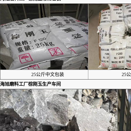
25公斤中文包装
25公
海旭磨料工厂
棕刚玉
生产车间