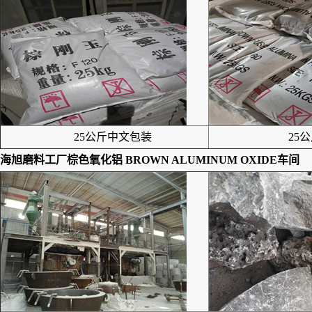
25公斤中文包装
25公
海旭磨料工厂
棕色氧化铝 BROWN ALUMINUM OXIDE
车间