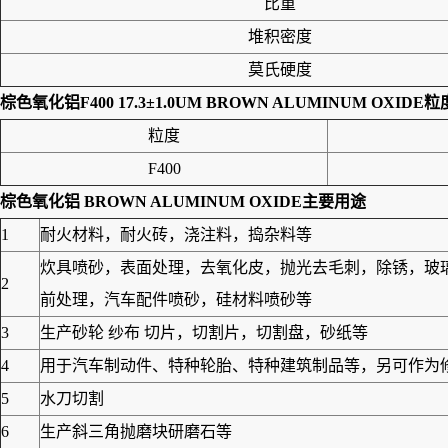
比重
堆积密度
莫氏硬度
棕色氧化铝F400 17.3±1.0UM BROWN ALUMINUM OXIDE
粒
粒度
F400
棕色氧化铝 BROWN ALUMINUM OXIDE
主要用途
1
耐火材料，耐火砖，浇注料，捣杂料等
炊具喷砂，表面处理，去氧化皮，抛光去毛刺，除锈，玻
2
前处理，汽车配件喷砂，硅材料喷砂等
3
生产砂轮 纱布 切片，切割片，切割盘，砂纸等
4
用于汽车制动件、特种轮胎、特种建筑制品等，另可作为修筑
5
水刀切割
6
生产斜三角抛磨块研磨石等