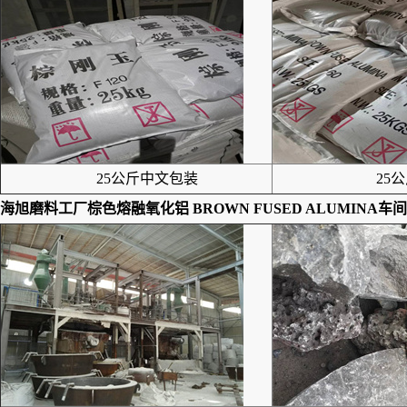
25公斤中文包装
25公
海旭磨料工厂
棕色熔融氧化铝 BROWN FUSED ALUMINA
车间