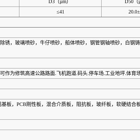
D3（µm）
D50（
≤41
20.0±
除锈，玻璃喷砂，牛仔喷砂，船体喷砂，钢管钢轴喷砂，白钢铸
作为修筑高速公路路面.飞机跑道.码头.停车场.工业地坪.体育
板，铝基板，PCB刚性板，混合介质板，阻抗板，玻纤板，软硬结