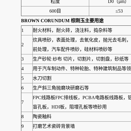
粒度
D0（µm）
600目
≤53
BROWN CORUNDUM 棕刚玉
主要用途
1
耐火材料，耐火砖，浇注料，捣杂料等
炊具喷砂，表面处理，去氧化皮，抛光去毛刺，
2
前处理，汽车配件喷砂，硅材料喷砂等
3
生产砂轮 纱布 切片，切割片，切割盘，砂纸等
4
用于汽车制动件、特种轮胎、特种建筑制品等领可
5
水刀切割
6
生产斜三角抛磨块研磨石等
FPC线路板FPC排线板，PCBA电路板线路
7
盲孔板，HDI板，阻埋孔板等喷砂用
8
陶瓷釉料
9
打磨艺术瓷砖背景墙