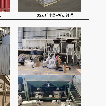
包
25公斤小袋+托盘缠膜