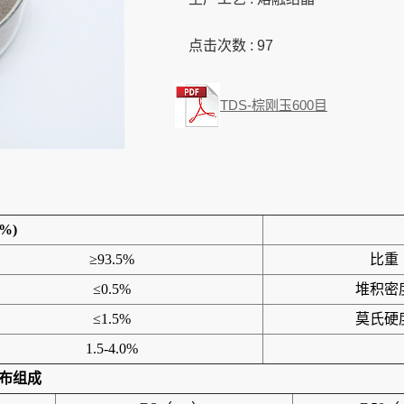
点击次数 :
97
TDS-棕刚玉600目
%)
≥93.5%
比重
≤0.5%
堆积密
≤1.5%
莫氏硬
1.5-4.0%
布组成