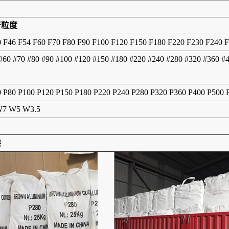
产粒度
0 F46 F54 F60 F70 F80 F90 F100 F120 F150 F180 F220 F230 F240 
 #60 #70 #80 #90 #100 #120 #150 #180 #220 #240 #280 #320 #360 #
0 P80 P100 P120 P150 P180 P220 P240 P280 P320 P360 P400 P500
7 W5 W3.5
装