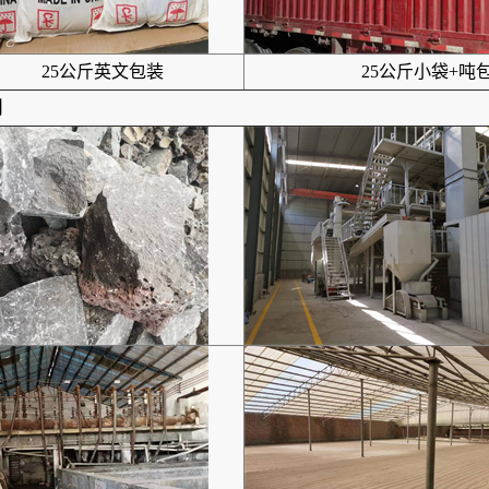
25公斤英文包装
25公斤小袋+吨
间