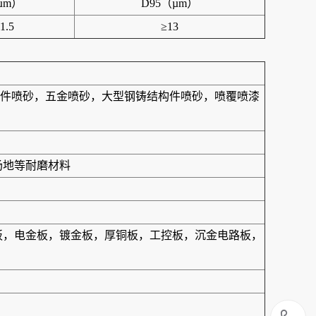
µm）
D95（µm）
1.5
≥13
件喷砂，五金喷砂，大型钢铸结构件喷砂，喷覆喷漆
场地等耐磨材料
合板，电金板，镀金板，厚铜板，工控板，沉金电路板，