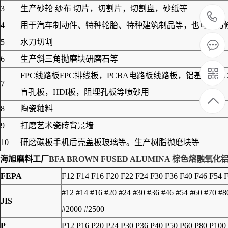
3
生产砂轮 纱布 切片，切割片，切割盘，砂纸等
4
用于汽车制动件、特种轮胎、特种建筑制品等，也可作为修筑
5
水刀切割
6
生产斜三角抛磨块研磨石等
FPC线路板FPC排线板，PCBA电路板线路板，铝基板
7
盲孔板，HDI板，阻埋孔板等喷砂用
8
陶瓷釉料
9
打磨艺术瓷砖背景墙
10
研磨碳板手机后壳盖板玻璃等。生产树脂抛磨块等
海旭磨料工厂
BFA BROWN FUSED ALUMINA 棕色熔融氧化
FEPA
F12 F14 F16 F20 F22 F24 F30 F36 F40 F46 F54 
#12 #14 #16 #20 #24 #30 #36 #46 #54 #60 #70 #
JIS
#2000 #2500
P
P12 P16 P20 P24 P30 P36 P40 P50 P60 P80 P100