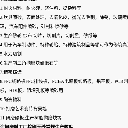
1.耐火材料，耐火砖，浇注料，捣杂料等
2.炊具喷砂，表面处理，去氧化皮，抛光去毛刺，除锈，玻璃
理，汽车配件喷砂，硅材料喷砂等
3.生产砂轮 纱布 切片，切割片，切割盘，砂纸等
4.用于汽车制动件、特种轮胎、特种建筑制品等领可作为修筑高速
5.水刀切割
6.生产斜三角抛磨块研磨石等
7.精密铸造
8.FPC线路板FPC排线板，PCBA电路板线路板，铝基板，
板，HDI板，阻埋孔板等喷砂用
9.陶瓷釉料
10.打磨艺术瓷砖背景墙
11.研磨碳板,生产树脂抛磨块等
海旭磨料工厂棕刚玉砂常规生产粒度