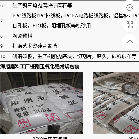
6
生产斜三角抛磨块研磨石等
FPC线路板FPC排线板，PCBA电路板线路板，铝基板
7
盲孔板，HDI板，阻埋孔板等喷砂用
8
陶瓷釉料
9
打磨艺术瓷砖背景墙
10
研磨碳板，生产树脂抛磨块，切割片，磨头，砂纸砂布等
海旭磨料工厂
棕刚玉氧化铝
常规包装