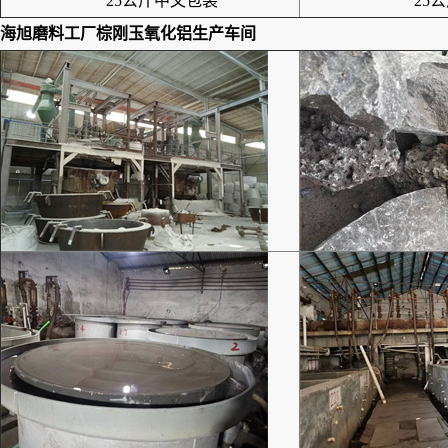
25公斤中文包装
25公
海旭磨料工厂
棕刚玉氧化铝
生产车间