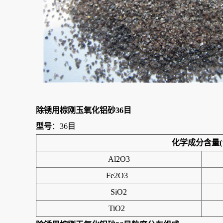
除锈用棕刚玉氧化铝砂36目
型号
：36目
化学成分含量(
Al2O3
Fe2O3
SiO2
TiO2