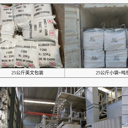
25公斤英文包装
25公斤小袋+吨