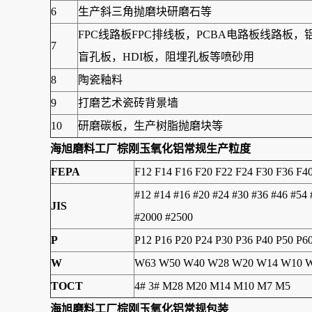
6
生产斜三角抛磨块研磨石等
FPC线路板FPC排线板，PCBA电路板线路
7
盲孔板，HDI板，阻埋孔板等喷砂用
8
陶瓷釉料
9
打磨艺术瓷砖背景墙
10
研磨碳板，生产树脂抛磨块等
海旭磨料工厂
棕刚玉氧化铝
常规生产粒度
FEPA
F12 F14 F16 F20 F22 F24 F30 F36 F4
#12 #14 #16 #20 #24 #30 #36 #46 #54
JIS
#2000 #2500
P
P12 P16 P20 P24 P30 P36 P40 P50 P6
W
W63 W50 W40 W28 W20 W14 W10 W
TOCT
4# 3# M28 M20 M14 M10 M7 M5
海旭磨料工厂棕刚玉氧化铝常规包装