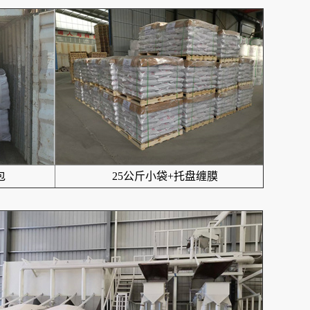
包
25公斤小袋+托盘缠膜