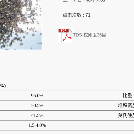
点击次数 :
71
TDS-棕刚玉36目
%)
95.0%
比重
≥0.5%
堆积密
≤1.5%
莫氏硬
1.5-4.0%