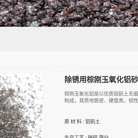
除锈用棕刚玉氧化铝砂
棕刚玉氧化铝是以优质铝矾土无烟
制成，其质地致密、硬度高，韧
原 材 料 : 铝矾土
生产工艺 : 破碎 筛分