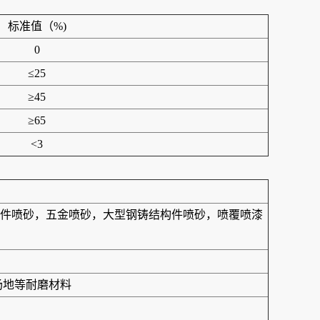
标准值（%)
0
≤25
≥45
≥65
<3
件喷砂，五金喷砂，大型钢铸结构件喷砂，喷覆喷漆
场地等耐磨材料